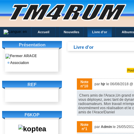
Accueil
Nouvelles
Livre d'or
Albums
Présentation
Livre d'or
ARACE
¤
Association
Post
Note
REF
par
hjr
le 06/08/2018 @
n°10
Chers amis de l'Arace,Un grand mer
vous déployez, avec tant de dynam
radioamateurs. Mon travail m'empê
énormément vos réalisation et le 
amis de l'Arace!Daniel
F6KOP
Note
par
Admin
le 26/05/201
n°1