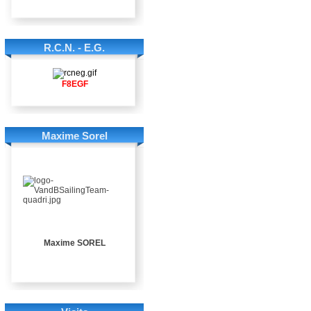
R.C.N. - E.G.
F8EGF
Maxime Sorel
Maxime SOREL