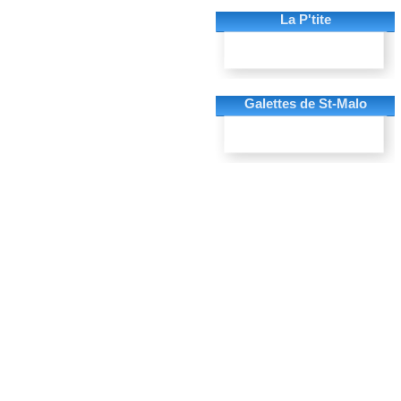
La P'tite
Galettes de St-Malo