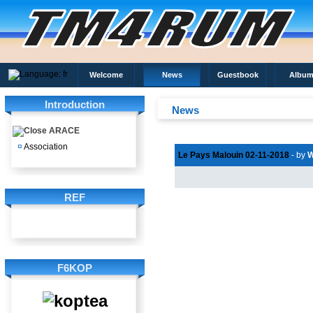
Welcome
News
Guestbook
Album
Introduction
News
ARACE
¤
Association
Le Pays Malouin 02-11-2018
- by
W
REF
F6KOP