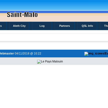
s
Aleth City
Log
Partners
QSL Info
Th
ebmaster
04/11/2018 @ 10:22