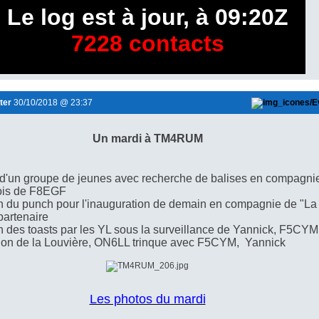
Le log est à jour, à 09:20Z
7228 contacts
ter
30/10/2018 @ 23:37
Un mardi à TM4RUM
 d'un groupe de jeunes avec recherche de balises en compagni
ois de F8EGF
on du punch pour l'inauguration de demain en compagnie de
"La 
 partenaire
n des toasts par les YL sous la surveillance de Yannick, F5CYM
tion de la Louvière, ON6LL trinque avec F5CYM, Yannick
Les photos du mardi