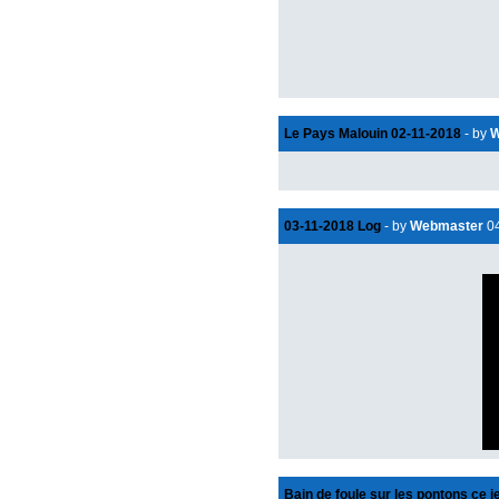
Le Pays Malouin 02-11-2018
- by
W
03-11-2018 Log
- by
Webmaster
04
Bain de foule sur les pontons ce 