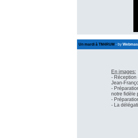
Un mardi à TM4RUM
- by
Webmas
En images:
- Réception
Jean-Franç
- Préparati
notre fidèle
- Préparatio
- La déléga