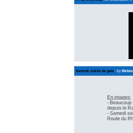
Samedi, soirée de gala
- by
Webma
En images:
- Beaucoup 
depuis le Ra
- Samedi soir
Route du R