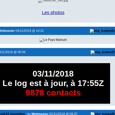
Les photos
ebmaster
04/11/2018 @ 10:22
/11/2018 @ 06:08
03/11/2018
Le log est à jour, à 17:55Z
9878 contacts
jeudi 01 novembre
- by
Webmaster
02/11/2018 @ 09:37