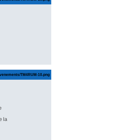
e
e la