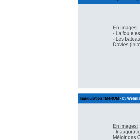
En images:
- La foule e
- Les batea
Davies (Inia
Inauguration TM4RUM
- by
Webma
En images:
- Inaugurati
Méloir des 