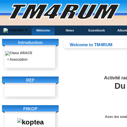
Welcome
News
Guestbook
Album
Introduction
Welcome to TM4RUM
ARACE
¤
Association
Activité r
REF
Du
F6KOP
Avec les sout