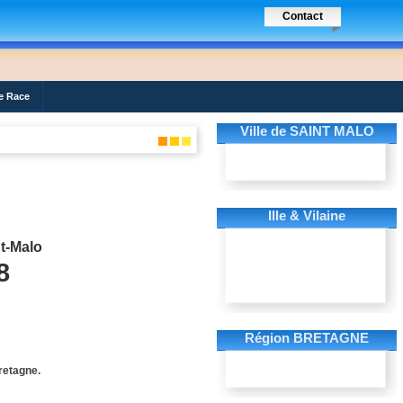
Contact
e Race
Ville de SAINT MALO
Ille & Vilaine
nt-Malo
8
Région BRETAGNE
Bretagne.