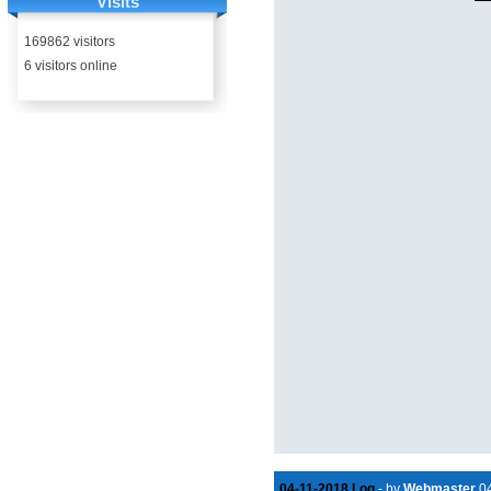
Visits
169862 visitors
6 visitors online
04-11-2018 Log
- by
Webmaster
04