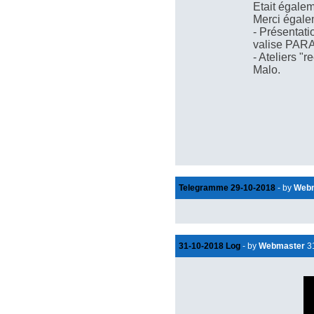
Etait égale
Merci égalem
- Présentat
valise PARA
- Ateliers "
Malo.
Telegramme 29-10-2018
- by
Web
31-10-2018 Log
- by
Webmaster
31