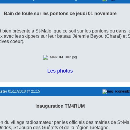
Bain de foule sur les pontons ce jeudi 01 novembre
st bien présente à St-Malo, que ce soit sur les pontons ou dans l
ux avec
les skippers sur leur bateau Jéremie Beyou (Charal) et
tives coeur).
Les photos
ster
01/11/2018 @ 21:15
Inauguration TM4RUM
on du village radioamateur par les officiels des mairies de St-Mal
Ondes, St-Jouan des Guérets et de la région Bretagne.