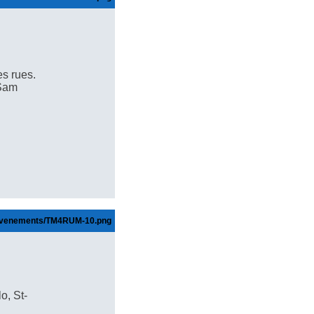
es rues.
 Sam
o, St-