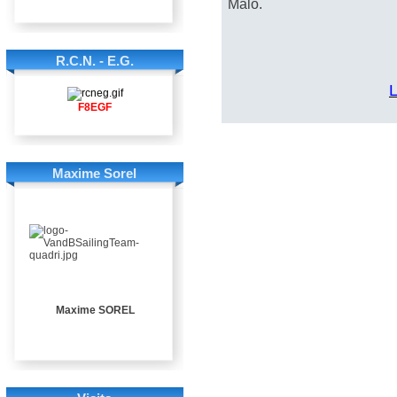
Malo.
R.C.N. - E.G.
L
F8EGF
Maxime Sorel
Maxime SOREL