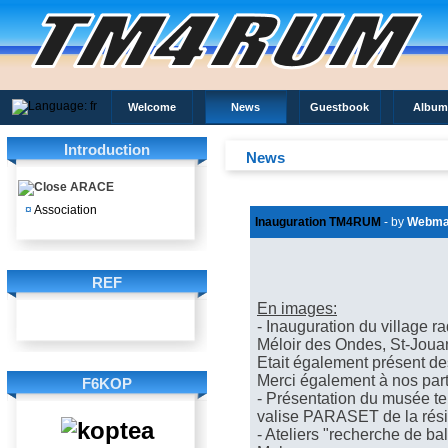
Welcome
News
Guestbook
Album
Introduction
News
ARACE
¤
Association
Inauguration TM4RUM
- by
Webma
REF
En images:
- Inauguration du village r
Méloir des Ondes, St-Jouan
Etait également présent d
Merci également à nos part
F6KOP
- Présentation du musée te
valise PARASET de la rés
- Ateliers "recherche de ba