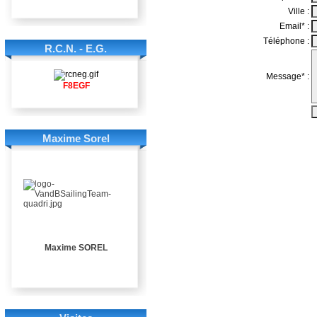
R.C.N. - E.G.
F8EGF
Maxime Sorel
Maxime SOREL