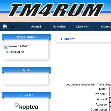
Accueil
Nouvelles
Livre d'or
Albums
Présentation
Contact
ARACE
¤
Association
REF
F6KOP